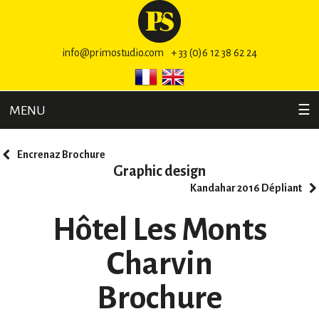
info@primostudio.com
+ 33 (0)6 12 38 62 24
MENU
☰
Encrenaz Brochure
Graphic design
Kandahar 2016 Dépliant
Hôtel Les Monts
Charvin
Brochure